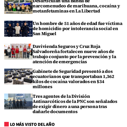
Desarticulan una banda de
narcomenudeo de marihuana, cocaína y
metanfetaminas en La Libertad
Un hombre de 51 años de edad fue víctima
de homicidio por intolerancia social en
San Miguel
Davivienda Seguros y Cruz Roja
Salvadoreña fortalecen nueve años de
trabajo conjunto por la prevención y la
atención de emergencias
Gabinete de Seguridad presentó a dos
ecuatorianos que transportaban 1,362
kilos de cocaína valorados en $34
millones
Tres agentes de la División
Antinarcóticos de la PNC son señalados
de exigir dinero a una persona tras
dañarle documentos
LO MÁS VISTO DEL AÑO