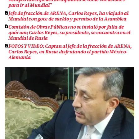
para ir al Mundial”
Jefe de fracción de ARENA, Carlos Reyes, ha viajado al
Mundial con goce de sueldo y permiso de la Asamblea
Comisión de Obras Públicas no se instaló por falta de
quórum; Carlos Reyes, su presidente, se encuentra en el
Mundial de Rusia
FOTOS Y VIDEO: Captan al jefe de la fracción de ARENA,
Carlos Reyes, en Rusia disfrutando el partido México-
Alemania