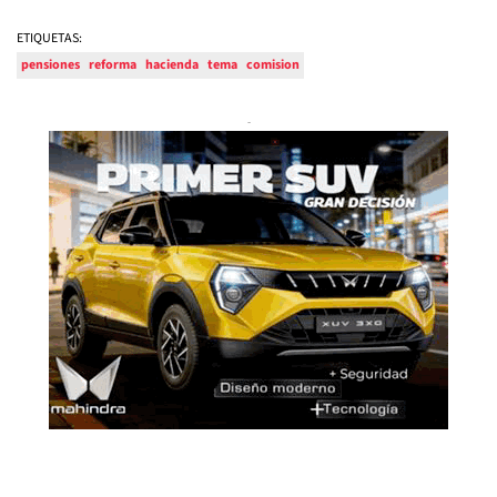
ETIQUETAS:
pensiones
reforma
hacienda
tema
comision