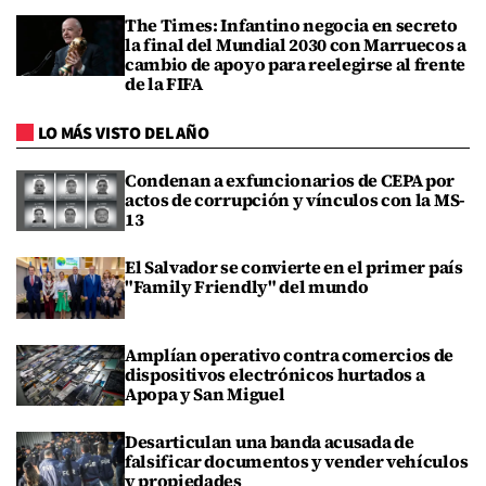
The Times: Infantino negocia en secreto
la final del Mundial 2030 con Marruecos a
cambio de apoyo para reelegirse al frente
de la FIFA
LO MÁS VISTO DEL AÑO
Condenan a exfuncionarios de CEPA por
actos de corrupción y vínculos con la MS-
13
El Salvador se convierte en el primer país
"Family Friendly" del mundo
Amplían operativo contra comercios de
dispositivos electrónicos hurtados a
Apopa y San Miguel
Desarticulan una banda acusada de
falsificar documentos y vender vehículos
y propiedades