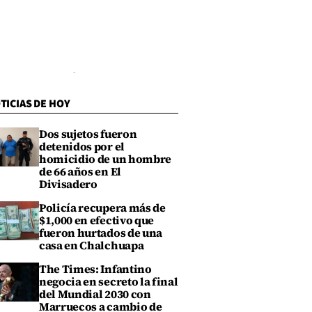
TICIAS DE HOY
Dos sujetos fueron
detenidos por el
homicidio de un hombre
de 66 años en El
Divisadero
Policía recupera más de
$1,000 en efectivo que
fueron hurtados de una
casa en Chalchuapa
The Times: Infantino
negocia en secreto la final
del Mundial 2030 con
Marruecos a cambio de