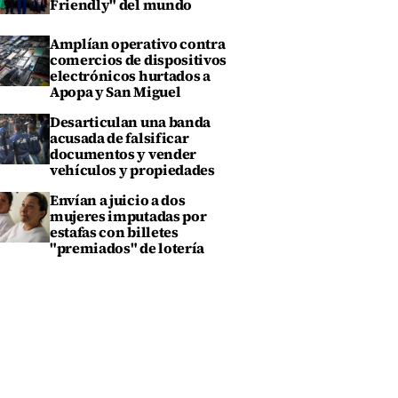
Friendly" del mundo
Amplían operativo contra
comercios de dispositivos
electrónicos hurtados a
Apopa y San Miguel
Desarticulan una banda
acusada de falsificar
documentos y vender
vehículos y propiedades
Envían a juicio a dos
mujeres imputadas por
estafas con billetes
"premiados" de lotería