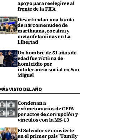
apoyo para reelegirse al
frente de la FIFA
Desarticulan una banda
de narcomenudeo de
marihuana, cocaína y
metanfetaminas en La
Libertad
Un hombre de 51 años de
edad fue víctima de
homicidio por
intolerancia social en San
Miguel
MÁS VISTO DEL AÑO
Condenan a
exfuncionarios de CEPA
por actos de corrupción y
vínculos con la MS-13
El Salvador se convierte
en el primer país "Family