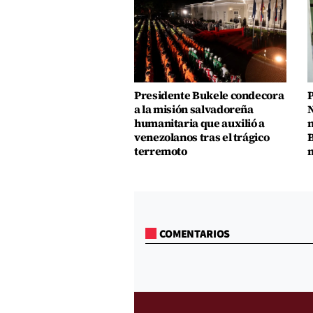
Presidente Bukele condecora
P
a la misión salvadoreña
N
humanitaria que auxilió a
n
venezolanos tras el trágico
B
terremoto
m
COMENTARIOS