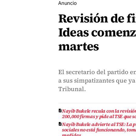
Anuncio
Revisión de f
Ideas comenz
martes
El secretario del partido 
a sus simpatizantes que ya 
Tribunal.
Nayib Bukele recula con la revisió
200,000 firmas y pide al TSE que s
Nayib Bukele advierte al TSE: La p
sociales no está funcionando, to
medidas