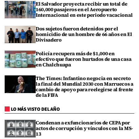
El Salvador proyecta recibir un total de
160,000 pasajeros en el Aeropuerto
Internacional en este periodo vacacional
Dos sujetos fueron detenidos por el
homicidio de un hombre de 66 años en El
Divisadero
Policía recupera más de $1,000 en
efectivo que fueron hurtados de una casa
en Chalchuapa
The Times: Infantino negocia en secreto
la final del Mundial 2030 con Marruecos a
cambio de apoyo para reelegirse al frente
de la FIFA
LO MÁS VISTO DEL AÑO
Condenan a exfuncionarios de CEPA por
actos de corrupción y vínculos con la MS-
13