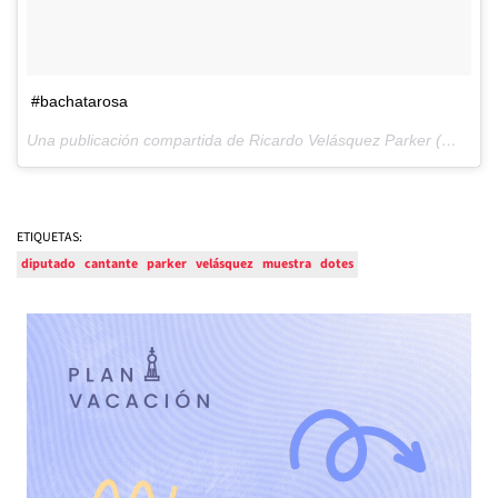
#bachatarosa
Una publicación compartida de Ricardo Velásquez Parker (@ravelpak) el
ETIQUETAS:
diputado
cantante
parker
velásquez
muestra
dotes