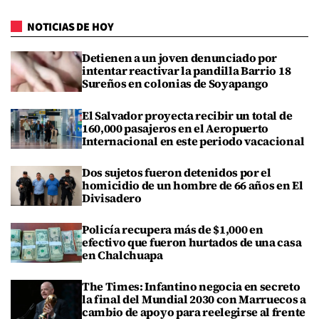
NOTICIAS DE HOY
Detienen a un joven denunciado por
intentar reactivar la pandilla Barrio 18
Sureños en colonias de Soyapango
El Salvador proyecta recibir un total de
160,000 pasajeros en el Aeropuerto
Internacional en este periodo vacacional
Dos sujetos fueron detenidos por el
homicidio de un hombre de 66 años en El
Divisadero
Policía recupera más de $1,000 en
efectivo que fueron hurtados de una casa
en Chalchuapa
The Times: Infantino negocia en secreto
la final del Mundial 2030 con Marruecos a
cambio de apoyo para reelegirse al frente