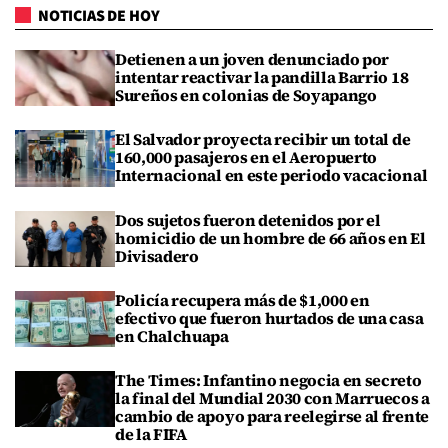
NOTICIAS DE HOY
Detienen a un joven denunciado por
intentar reactivar la pandilla Barrio 18
Sureños en colonias de Soyapango
El Salvador proyecta recibir un total de
160,000 pasajeros en el Aeropuerto
Internacional en este periodo vacacional
Dos sujetos fueron detenidos por el
homicidio de un hombre de 66 años en El
Divisadero
Policía recupera más de $1,000 en
efectivo que fueron hurtados de una casa
en Chalchuapa
The Times: Infantino negocia en secreto
la final del Mundial 2030 con Marruecos a
cambio de apoyo para reelegirse al frente
de la FIFA