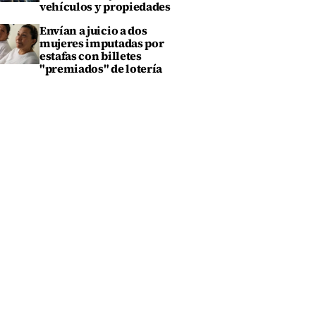
vehículos y propiedades
Envían a juicio a dos
mujeres imputadas por
estafas con billetes
"premiados" de lotería