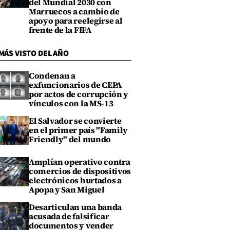
del Mundial 2030 con
Marruecos a cambio de
apoyo para reelegirse al
frente de la FIFA
MÁS VISTO DEL AÑO
Condenan a
exfuncionarios de CEPA
por actos de corrupción y
vínculos con la MS-13
El Salvador se convierte
en el primer país "Family
Friendly" del mundo
Amplían operativo contra
comercios de dispositivos
electrónicos hurtados a
Apopa y San Miguel
Desarticulan una banda
acusada de falsificar
documentos y vender