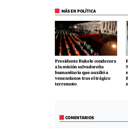
MÁS EN POLÍTICA
Presidente Bukele condecora
P
a la misión salvadoreña
N
humanitaria que auxilió a
n
venezolanos tras el trágico
B
terremoto
m
COMENTARIOS