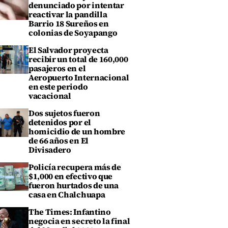
denunciado por intentar
reactivar la pandilla
Barrio 18 Sureños en
colonias de Soyapango
El Salvador proyecta
recibir un total de 160,000
pasajeros en el
Aeropuerto Internacional
en este periodo
vacacional
Dos sujetos fueron
detenidos por el
homicidio de un hombre
de 66 años en El
Divisadero
Policía recupera más de
$1,000 en efectivo que
fueron hurtados de una
casa en Chalchuapa
The Times: Infantino
negocia en secreto la final