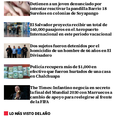
Detienen a un joven denunciado por
intentar reactivar la pandilla Barrio 18
Sureños en colonias de Soyapango
El Salvador proyecta recibir un total de
160,000 pasajeros en el Aeropuerto
Internacional en este periodo vacacional
Dos sujetos fueron detenidos por el
homicidio de un hombre de 66 años en El
Divisadero
Policía recupera más de $1,000 en
efectivo que fueron hurtados de una casa
en Chalchuapa
The Times: Infantino negocia en secreto
la final del Mundial 2030 con Marruecos a
cambio de apoyo para reelegirse al frente
de la FIFA
LO MÁS VISTO DEL AÑO