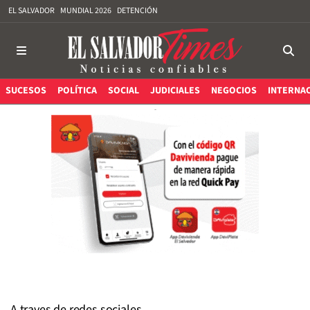
EL SALVADOR
MUNDIAL 2026
DETENCIÓN
SUCESOS
POLÍTICA
SOCIAL
JUDICIALES
NEGOCIOS
INTERNA
A traves de redes sociales