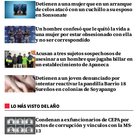
Detienen a una mujer que en un arranque
de celos atacó con un cuchillo a su esposo
en Sonsonate
Un hombre confesó que le quitó la vida a
una mujer por estar obsesionado con ella
y no ser correspondido
Acusan a tres sujetos sospechosos de
asesinar a un hombre que jugaba billar en
un establecimiento de Apaneca
Detienen a un joven denunciado por
intentar reactivar la pandilla Barrio 18
Sureños en colonias de Soyapango
LO MÁS VISTO DEL AÑO
Condenan a exfuncionarios de CEPA por
actos de corrupción y vínculos con la MS-
13