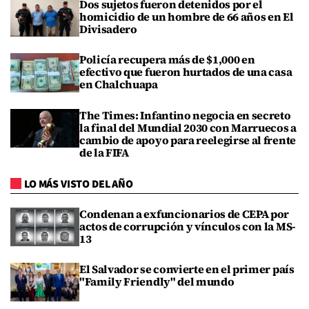
Dos sujetos fueron detenidos por el
homicidio de un hombre de 66 años en El
Divisadero
Policía recupera más de $1,000 en
efectivo que fueron hurtados de una casa
en Chalchuapa
The Times: Infantino negocia en secreto
la final del Mundial 2030 con Marruecos a
cambio de apoyo para reelegirse al frente
de la FIFA
LO MÁS VISTO DEL AÑO
Condenan a exfuncionarios de CEPA por
actos de corrupción y vínculos con la MS-
13
El Salvador se convierte en el primer país
"Family Friendly" del mundo