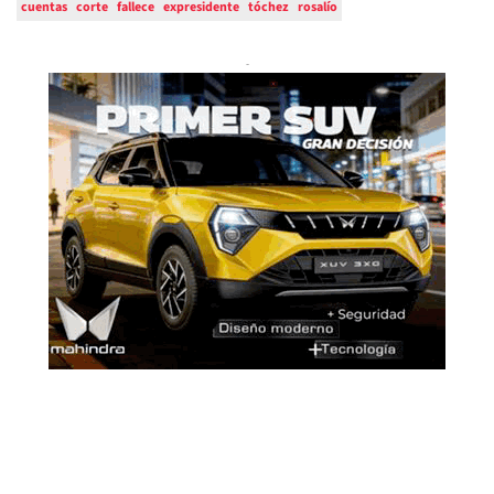
cuentas
corte
fallece
expresidente
tóchez
rosalío