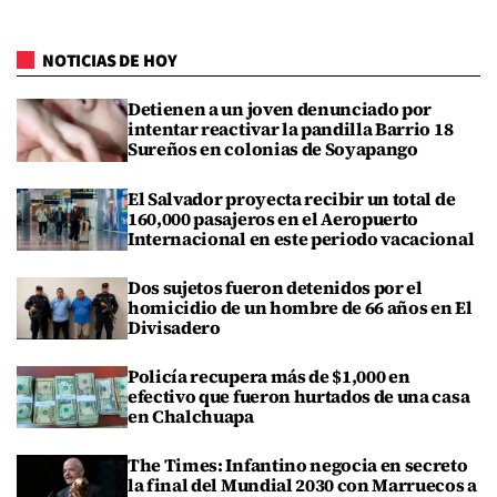
NOTICIAS DE HOY
Detienen a un joven denunciado por
intentar reactivar la pandilla Barrio 18
Sureños en colonias de Soyapango
El Salvador proyecta recibir un total de
160,000 pasajeros en el Aeropuerto
Internacional en este periodo vacacional
Dos sujetos fueron detenidos por el
homicidio de un hombre de 66 años en El
Divisadero
Policía recupera más de $1,000 en
efectivo que fueron hurtados de una casa
en Chalchuapa
The Times: Infantino negocia en secreto
la final del Mundial 2030 con Marruecos a