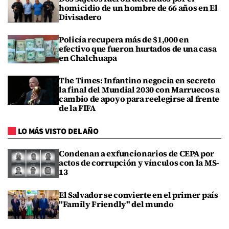
homicidio de un hombre de 66 años en El
Divisadero
Policía recupera más de $1,000 en
efectivo que fueron hurtados de una casa
en Chalchuapa
The Times: Infantino negocia en secreto
la final del Mundial 2030 con Marruecos a
cambio de apoyo para reelegirse al frente
de la FIFA
LO MÁS VISTO DEL AÑO
Condenan a exfuncionarios de CEPA por
actos de corrupción y vínculos con la MS-
13
El Salvador se convierte en el primer país
"Family Friendly" del mundo