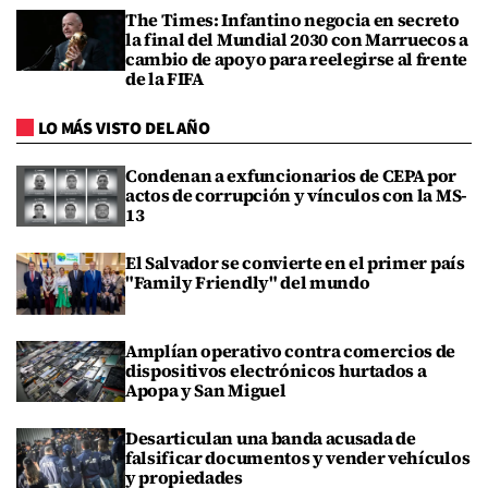
The Times: Infantino negocia en secreto
la final del Mundial 2030 con Marruecos a
cambio de apoyo para reelegirse al frente
de la FIFA
LO MÁS VISTO DEL AÑO
Condenan a exfuncionarios de CEPA por
actos de corrupción y vínculos con la MS-
13
El Salvador se convierte en el primer país
"Family Friendly" del mundo
Amplían operativo contra comercios de
dispositivos electrónicos hurtados a
Apopa y San Miguel
Desarticulan una banda acusada de
falsificar documentos y vender vehículos
y propiedades