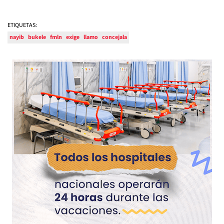
ETIQUETAS:
nayib
bukele
fmln
exige
llamo
concejala