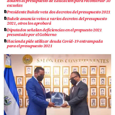
dólares al presupuesto de Educación para reconstruir 30
escuelas
Presidente Bukele veta dos decretos del presupuesto 2021
Bukele anuncia vetos a varios decretos del presupuesto
2021, otros los aprobará
Diputados señalan deficiencias en el prepuesto 2021
presentado por el Gobierno
Hacienda pide utilizar deuda Covid-19 entrampada
para el presupuesto 2021