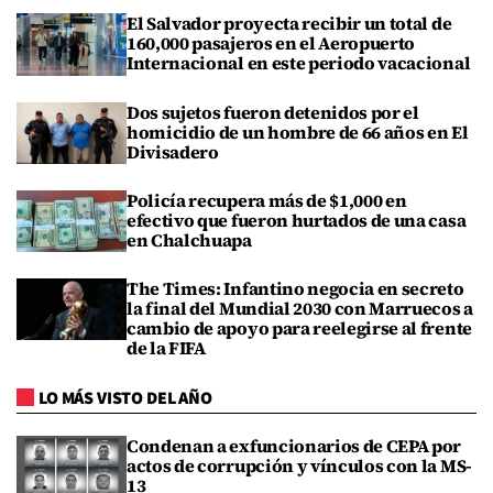
El Salvador proyecta recibir un total de
160,000 pasajeros en el Aeropuerto
Internacional en este periodo vacacional
Dos sujetos fueron detenidos por el
homicidio de un hombre de 66 años en El
Divisadero
Policía recupera más de $1,000 en
efectivo que fueron hurtados de una casa
en Chalchuapa
The Times: Infantino negocia en secreto
la final del Mundial 2030 con Marruecos a
cambio de apoyo para reelegirse al frente
de la FIFA
LO MÁS VISTO DEL AÑO
Condenan a exfuncionarios de CEPA por
actos de corrupción y vínculos con la MS-
13