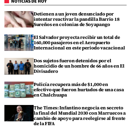
NOTICIAS DE HOY
Detienen a un joven denunciado por
intentar reactivar la pandilla Barrio 18
Sureños en colonias de Soyapango
El Salvador proyecta recibir un total de
160,000 pasajeros en el Aeropuerto
Internacional en este periodo vacacional
Dos sujetos fueron detenidos por el
homicidio de un hombre de 66 años en El
Divisadero
Policía recupera más de $1,000 en
efectivo que fueron hurtados de una casa
en Chalchuapa
The Times: Infantino negocia en secreto
la final del Mundial 2030 con Marruecos a
cambio de apoyo para reelegirse al frente
de la FIFA