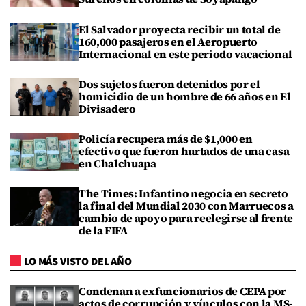
El Salvador proyecta recibir un total de
160,000 pasajeros en el Aeropuerto
Internacional en este periodo vacacional
Dos sujetos fueron detenidos por el
homicidio de un hombre de 66 años en El
Divisadero
Policía recupera más de $1,000 en
efectivo que fueron hurtados de una casa
en Chalchuapa
The Times: Infantino negocia en secreto
la final del Mundial 2030 con Marruecos a
cambio de apoyo para reelegirse al frente
de la FIFA
LO MÁS VISTO DEL AÑO
Condenan a exfuncionarios de CEPA por
actos de corrupción y vínculos con la MS-