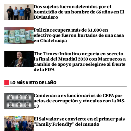
Dos sujetos fueron detenidos por el
homicidio de un hombre de 66 años en El
Divisadero
Policía recupera más de $1,000 en
efectivo que fueron hurtados de una casa
en Chalchuapa
The Times: Infantino negocia en secreto
la final del Mundial 2030 con Marruecos a
cambio de apoyo para reelegirse al frente
de la FIFA
LO MÁS VISTO DEL AÑO
Condenan a exfuncionarios de CEPA por
actos de corrupción y vínculos con la MS-
13
El Salvador se convierte en el primer país
"Family Friendly" del mundo