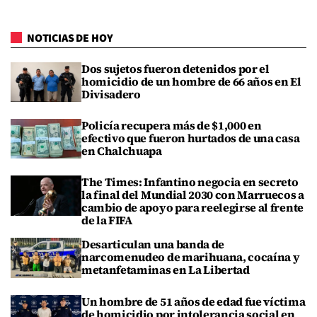
NOTICIAS DE HOY
Dos sujetos fueron detenidos por el
homicidio de un hombre de 66 años en El
Divisadero
Policía recupera más de $1,000 en
efectivo que fueron hurtados de una casa
en Chalchuapa
The Times: Infantino negocia en secreto
la final del Mundial 2030 con Marruecos a
cambio de apoyo para reelegirse al frente
de la FIFA
Desarticulan una banda de
narcomenudeo de marihuana, cocaína y
metanfetaminas en La Libertad
Un hombre de 51 años de edad fue víctima
de homicidio por intolerancia social en