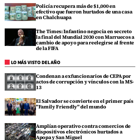
Policía recupera más de $1,000 en
efectivo que fueron hurtados de una casa
en Chalchuapa
The Times: Infantino negocia en secreto
la final del Mundial 2030 con Marruecos a
cambio de apoyo para reelegirse al frente
de la FIFA
LO MÁS VISTO DEL AÑO
Condenan a exfuncionarios de CEPA por
actos de corrupción y vínculos con la MS-
13
El Salvador se convierte en el primer país
"Family Friendly" del mundo
Amplían operativo contra comercios de
dispositivos electrónicos hurtados a
Apopa y San Miguel