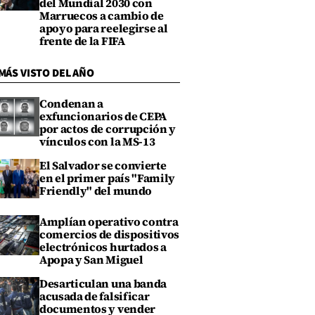
del Mundial 2030 con
Marruecos a cambio de
apoyo para reelegirse al
frente de la FIFA
MÁS VISTO DEL AÑO
Condenan a
exfuncionarios de CEPA
por actos de corrupción y
vínculos con la MS-13
El Salvador se convierte
en el primer país "Family
Friendly" del mundo
Amplían operativo contra
comercios de dispositivos
electrónicos hurtados a
Apopa y San Miguel
Desarticulan una banda
acusada de falsificar
documentos y vender