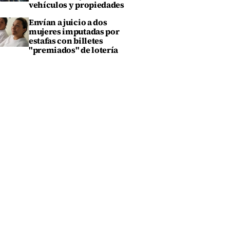
vehículos y propiedades
Envían a juicio a dos
mujeres imputadas por
estafas con billetes
"premiados" de lotería