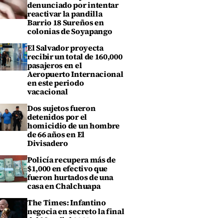
denunciado por intentar
reactivar la pandilla
Barrio 18 Sureños en
colonias de Soyapango
El Salvador proyecta
recibir un total de 160,000
pasajeros en el
Aeropuerto Internacional
en este periodo
vacacional
Dos sujetos fueron
detenidos por el
homicidio de un hombre
de 66 años en El
Divisadero
Policía recupera más de
$1,000 en efectivo que
fueron hurtados de una
casa en Chalchuapa
The Times: Infantino
negocia en secreto la final