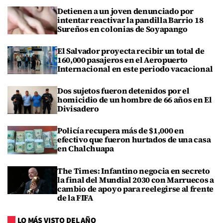
Detienen a un joven denunciado por
intentar reactivar la pandilla Barrio 18
Sureños en colonias de Soyapango
El Salvador proyecta recibir un total de
160,000 pasajeros en el Aeropuerto
Internacional en este periodo vacacional
Dos sujetos fueron detenidos por el
homicidio de un hombre de 66 años en El
Divisadero
Policía recupera más de $1,000 en
efectivo que fueron hurtados de una casa
en Chalchuapa
The Times: Infantino negocia en secreto
la final del Mundial 2030 con Marruecos a
cambio de apoyo para reelegirse al frente
de la FIFA
LO MÁS VISTO DEL AÑO