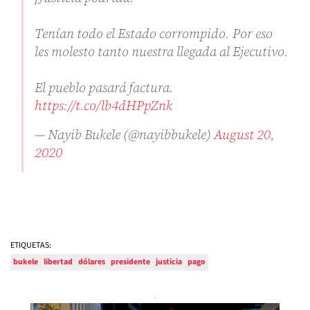
Tenían todo el Estado corrompido. Por eso
les molesto tanto nuestra llegada al Ejecutivo.
El pueblo pasará factura.
https://t.co/lb4dHPpZnk
— Nayib Bukele (@nayibbukele)
August 20,
2020
ETIQUETAS:
bukele
libertad
dólares
presidente
justicia
pago