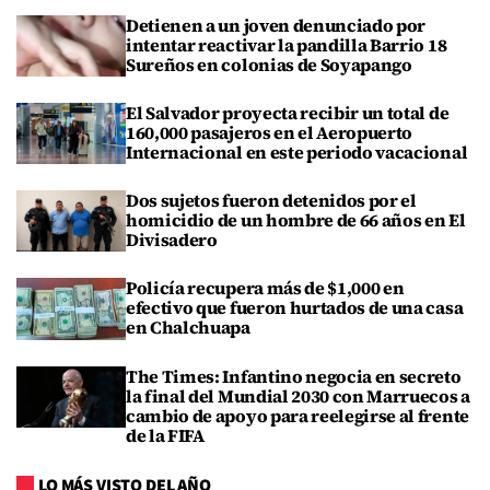
Detienen a un joven denunciado por
intentar reactivar la pandilla Barrio 18
Sureños en colonias de Soyapango
El Salvador proyecta recibir un total de
160,000 pasajeros en el Aeropuerto
Internacional en este periodo vacacional
Dos sujetos fueron detenidos por el
homicidio de un hombre de 66 años en El
Divisadero
Policía recupera más de $1,000 en
efectivo que fueron hurtados de una casa
en Chalchuapa
The Times: Infantino negocia en secreto
la final del Mundial 2030 con Marruecos a
cambio de apoyo para reelegirse al frente
de la FIFA
LO MÁS VISTO DEL AÑO