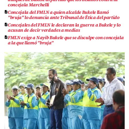
concejala Marchelli
Concejala del FMLN a quien alcalde Bukele llamó
"bruja" lo denuncia ante Tribunal de Ética del partido
Concejales del FMLN le declaran la guerra a Bukele y lo
acusan de decir verdades a medias
FMLN exige a Nayib Bukele que se disculpe con concejala
a la que llamó "bruja"