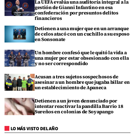
La UEFA evalúa una auditoría integral a la
gestión de Gianni Infantino en esa
confederación por presuntos delitos
financieros
Detienen a una mujer que en un arranque
de celos atacó con un cuchillo a su esposo
en Sonsonate
Un hombre confesó que le quitó la vida a
una mujer por estar obsesionado con ella
y no ser correspondido
Acusan a tres sujetos sospechosos de
asesinar a un hombre que jugaba billar en
un establecimiento de Apaneca
Detienen a un joven denunciado por
intentar reactivar la pandilla Barrio 18
Sureños en colonias de Soyapango
LO MÁS VISTO DEL AÑO