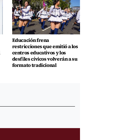
Educación frena
restricciones que emitió a los
l
centros educativos y los
desfiles cívicos volverán a su
formato tradicional