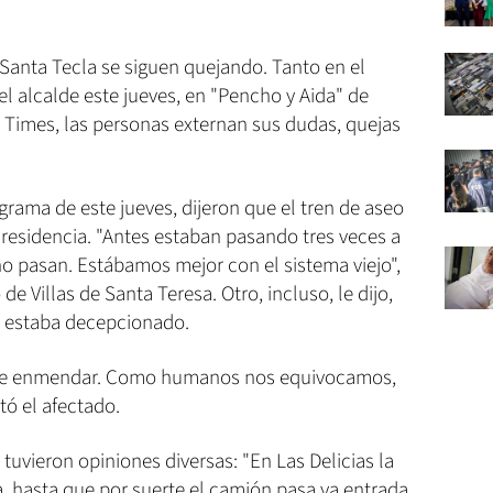
e Santa Tecla se siguen quejando. Tanto en el
el alcalde este jueves, en "Pencho y Aida" de
 Times, las personas externan sus dudas, quejas
rama de este jueves, dijeron que el tren de aseo
 residencia. "Antes estaban pasando tres veces a
o pasan. Estábamos mejor con el sistema viejo",
 de Villas de Santa Teresa. Otro, incluso, le dijo,
e estaba decepcionado.
que enmendar. Como humanos nos equivocamos,
ó el afectado.
tuvieron opiniones diversas: "En Las Delicias la
ía, hasta que por suerte el camión pasa ya entrada