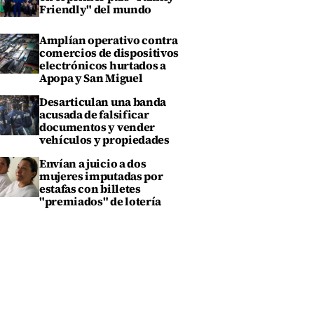
Friendly" del mundo
Amplían operativo contra
comercios de dispositivos
electrónicos hurtados a
Apopa y San Miguel
Desarticulan una banda
acusada de falsificar
documentos y vender
vehículos y propiedades
Envían a juicio a dos
mujeres imputadas por
estafas con billetes
"premiados" de lotería