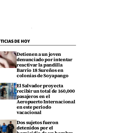
TICIAS DE HOY
Detienen a un joven
denunciado por intentar
reactivar la pandilla
Barrio 18 Sureños en
colonias de Soyapango
El Salvador proyecta
recibir un total de 160,000
pasajeros en el
Aeropuerto Internacional
en este periodo
vacacional
Dos sujetos fueron
detenidos por el