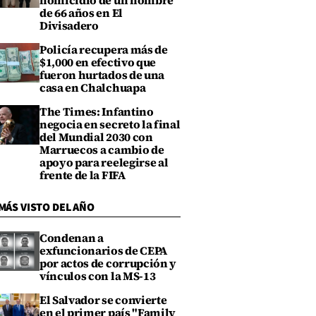
homicidio de un hombre
de 66 años en El
Divisadero
Policía recupera más de
$1,000 en efectivo que
fueron hurtados de una
casa en Chalchuapa
The Times: Infantino
negocia en secreto la final
del Mundial 2030 con
Marruecos a cambio de
apoyo para reelegirse al
frente de la FIFA
MÁS VISTO DEL AÑO
Condenan a
exfuncionarios de CEPA
por actos de corrupción y
vínculos con la MS-13
El Salvador se convierte
en el primer país "Family