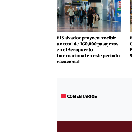
El Salvador proyecta recibir
F
un total de 160,000 pasajeros
C
en el Aeropuerto
F
Internacional en este periodo
S
vacacional
COMENTARIOS