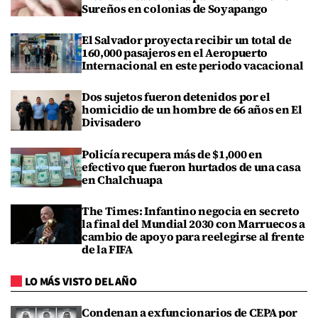
Sureños en colonias de Soyapango
El Salvador proyecta recibir un total de
160,000 pasajeros en el Aeropuerto
Internacional en este periodo vacacional
Dos sujetos fueron detenidos por el
homicidio de un hombre de 66 años en El
Divisadero
Policía recupera más de $1,000 en
efectivo que fueron hurtados de una casa
en Chalchuapa
The Times: Infantino negocia en secreto
la final del Mundial 2030 con Marruecos a
cambio de apoyo para reelegirse al frente
de la FIFA
LO MÁS VISTO DEL AÑO
Condenan a exfuncionarios de CEPA por