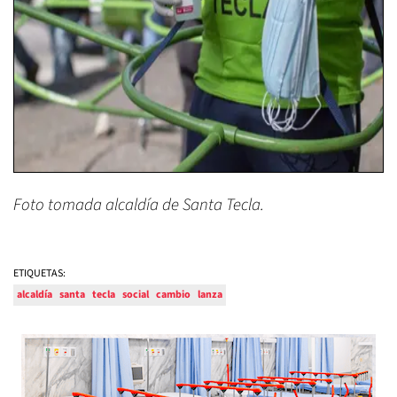
Foto tomada alcaldía de Santa Tecla.
ETIQUETAS:
alcaldía
santa
tecla
social
cambio
lanza