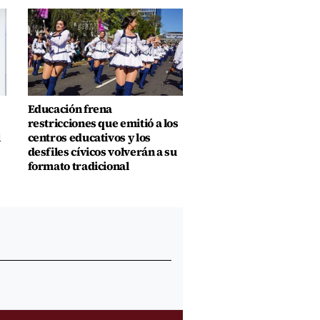
Educación frena
restricciones que emitió a los
l
centros educativos y los
desfiles cívicos volverán a su
formato tradicional