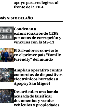
apoyo para reelegirse al
frente de la FIFA
MÁS VISTO DEL AÑO
Condenan a
exfuncionarios de CEPA
por actos de corrupción y
vínculos con la MS-13
El Salvador se convierte
en el primer país "Family
Friendly" del mundo
Amplían operativo contra
comercios de dispositivos
electrónicos hurtados a
Apopa y San Miguel
Desarticulan una banda
acusada de falsificar
documentos y vender
vehículos y propiedades