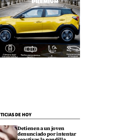
TICIAS DE HOY
Detienen a un joven
denunciado por intentar
reactivar la pandilla