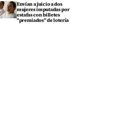
Envían a juicio a dos
mujeres imputadas por
estafas con billetes
"premiados" de lotería