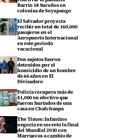
Barrio 18 Sureños en
colonias de Soyapango
El Salvador proyecta
recibir un total de 160,000
pasajeros en el
Aeropuerto Internacional
en este periodo
vacacional
Dos sujetos fueron
detenidos por el
homicidio de un hombre
de 66 años en El
Divisadero
Policía recupera más de
$1,000 en efectivo que
fueron hurtados de una
casa en Chalchuapa
The Times: Infantino
negocia en secreto la final
del Mundial 2030 con
Marruecos a cambio de