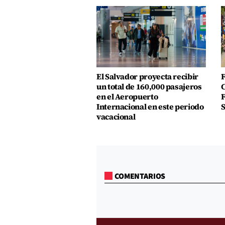
El Salvador proyecta recibir
F
un total de 160,000 pasajeros
C
en el Aeropuerto
F
Internacional en este periodo
S
vacacional
COMENTARIOS