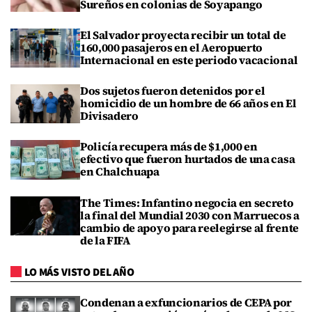
Sureños en colonias de Soyapango
El Salvador proyecta recibir un total de
160,000 pasajeros en el Aeropuerto
Internacional en este periodo vacacional
Dos sujetos fueron detenidos por el
homicidio de un hombre de 66 años en El
Divisadero
Policía recupera más de $1,000 en
efectivo que fueron hurtados de una casa
en Chalchuapa
The Times: Infantino negocia en secreto
la final del Mundial 2030 con Marruecos a
cambio de apoyo para reelegirse al frente
de la FIFA
LO MÁS VISTO DEL AÑO
Condenan a exfuncionarios de CEPA por