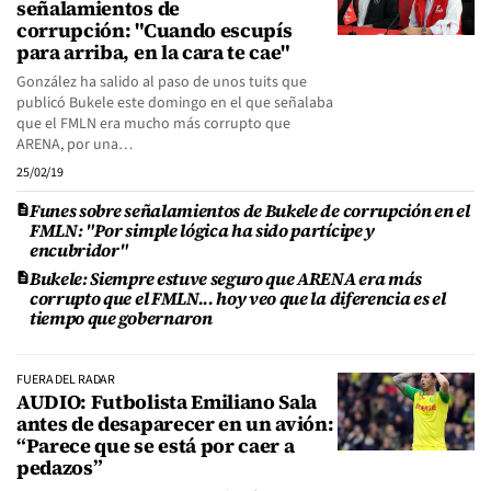
señalamientos de
corrupción: "Cuando escupís
para arriba, en la cara te cae"
González ha salido al paso de unos tuits que
publicó Bukele este domingo en el que señalaba
que el FMLN era mucho más corrupto que
ARENA, por una…
25/02/19
Funes sobre señalamientos de Bukele de corrupción en el
FMLN: "Por simple lógica ha sido partícipe y
encubridor"
Bukele: Siempre estuve seguro que ARENA era más
corrupto que el FMLN... hoy veo que la diferencia es el
tiempo que gobernaron
FUERA DEL RADAR
AUDIO: Futbolista Emiliano Sala
antes de desaparecer en un avión:
“Parece que se está por caer a
pedazos”