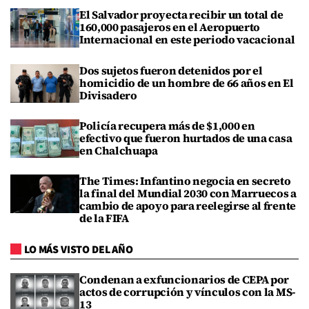
El Salvador proyecta recibir un total de
160,000 pasajeros en el Aeropuerto
Internacional en este periodo vacacional
Dos sujetos fueron detenidos por el
homicidio de un hombre de 66 años en El
Divisadero
Policía recupera más de $1,000 en
efectivo que fueron hurtados de una casa
en Chalchuapa
The Times: Infantino negocia en secreto
la final del Mundial 2030 con Marruecos a
cambio de apoyo para reelegirse al frente
de la FIFA
LO MÁS VISTO DEL AÑO
Condenan a exfuncionarios de CEPA por
actos de corrupción y vínculos con la MS-
13