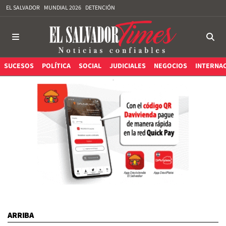
EL SALVADOR
MUNDIAL 2026
DETENCIÓN
SUCESOS
POLÍTICA
SOCIAL
JUDICIALES
NEGOCIOS
INTERNA
ARRIBA