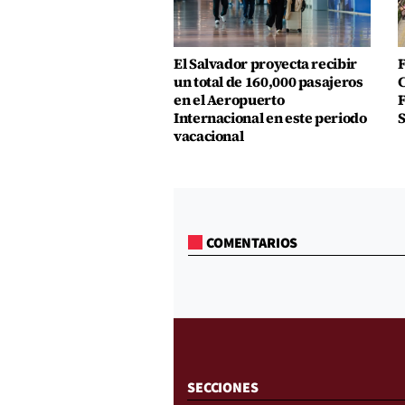
El Salvador proyecta recibir
F
un total de 160,000 pasajeros
C
en el Aeropuerto
F
Internacional en este periodo
S
vacacional
COMENTARIOS
SECCIONES