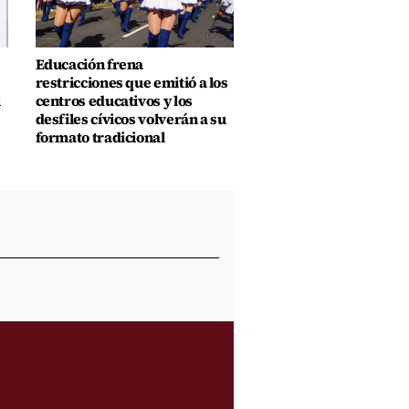
Educación frena
restricciones que emitió a los
l
centros educativos y los
desfiles cívicos volverán a su
formato tradicional