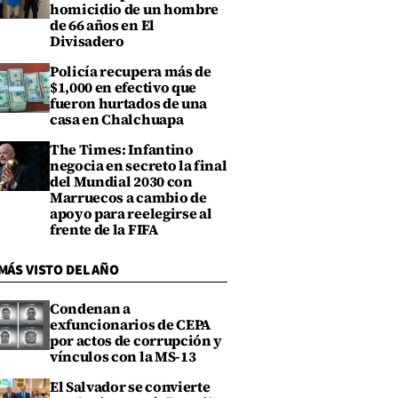
homicidio de un hombre
de 66 años en El
Divisadero
Policía recupera más de
$1,000 en efectivo que
fueron hurtados de una
casa en Chalchuapa
The Times: Infantino
negocia en secreto la final
del Mundial 2030 con
Marruecos a cambio de
apoyo para reelegirse al
frente de la FIFA
MÁS VISTO DEL AÑO
Condenan a
exfuncionarios de CEPA
por actos de corrupción y
vínculos con la MS-13
El Salvador se convierte