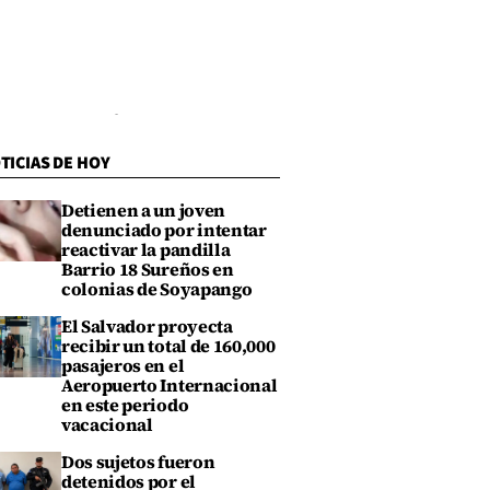
TICIAS DE HOY
Detienen a un joven
denunciado por intentar
reactivar la pandilla
Barrio 18 Sureños en
colonias de Soyapango
El Salvador proyecta
recibir un total de 160,000
pasajeros en el
Aeropuerto Internacional
en este periodo
vacacional
Dos sujetos fueron
detenidos por el