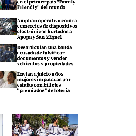
en el primer país "Family
Friendly" del mundo
Amplían operativo contra
comercios de dispositivos
electrónicos hurtados a
Apopa y San Miguel
Desarticulan una banda
acusada de falsificar
documentos y vender
vehículos y propiedades
Envían a juicio a dos
mujeres imputadas por
estafas con billetes
"premiados" de lotería