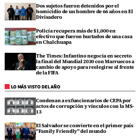
Dos sujetos fueron detenidos por el
homicidio de un hombre de 66 años en El
Divisadero
Policía recupera más de $1,000 en
efectivo que fueron hurtados de una casa
en Chalchuapa
The Times: Infantino negocia en secreto
la final del Mundial 2030 con Marruecos a
cambio de apoyo para reelegirse al frente
de la FIFA
LO MÁS VISTO DEL AÑO
Condenan a exfuncionarios de CEPA por
actos de corrupción y vínculos con la MS-
13
El Salvador se convierte en el primer país
"Family Friendly" del mundo