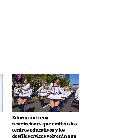
Educación frena
restricciones que emitió a los
l
centros educativos y los
desfiles cívicos volverán a su