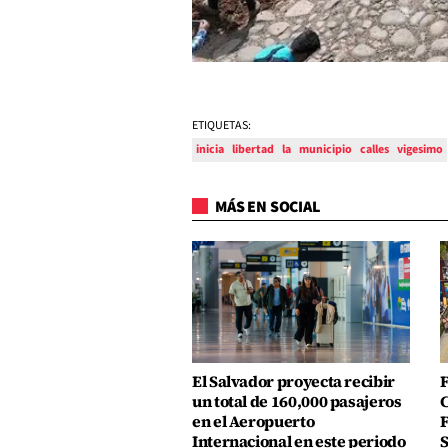
ETIQUETAS:
inicia
libertad
la
municipio
calles
vigesimo
MÁS EN SOCIAL
El Salvador proyecta recibir
F
un total de 160,000 pasajeros
C
en el Aeropuerto
F
Internacional en este periodo
S