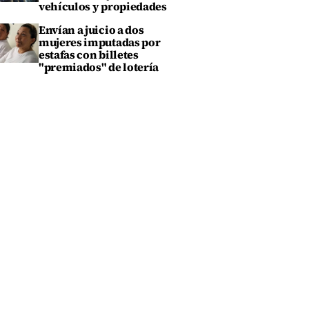
vehículos y propiedades
Envían a juicio a dos
mujeres imputadas por
estafas con billetes
"premiados" de lotería