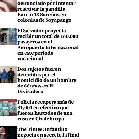
denunciado por intentar
reactivar la pandilla
Barrio 18 Sureños en
colonias de Soyapango
El Salvador proyecta
recibir un total de 160,000
pasajeros en el
Aeropuerto Internacional
en este periodo
vacacional
Dos sujetos fueron
detenidos por el
homicidio de un hombre
de 66 años en El
Divisadero
Policía recupera más de
$1,000 en efectivo que
fueron hurtados de una
casa en Chalchuapa
The Times: Infantino
negocia en secreto la final