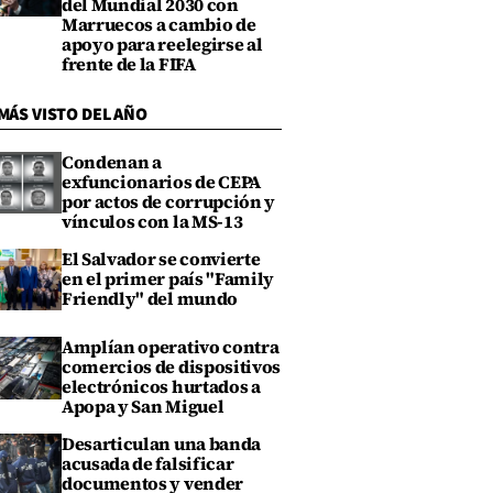
del Mundial 2030 con
Marruecos a cambio de
apoyo para reelegirse al
frente de la FIFA
MÁS VISTO DEL AÑO
Condenan a
exfuncionarios de CEPA
por actos de corrupción y
vínculos con la MS-13
El Salvador se convierte
en el primer país "Family
Friendly" del mundo
Amplían operativo contra
comercios de dispositivos
electrónicos hurtados a
Apopa y San Miguel
Desarticulan una banda
acusada de falsificar
documentos y vender