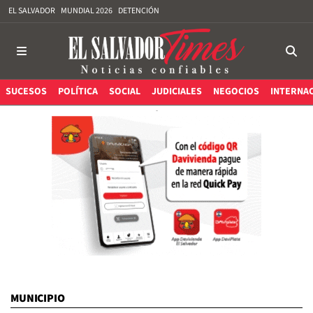
EL SALVADOR
MUNDIAL 2026
DETENCIÓN
SUCESOS
POLÍTICA
SOCIAL
JUDICIALES
NEGOCIOS
INTERNA
MUNICIPIO