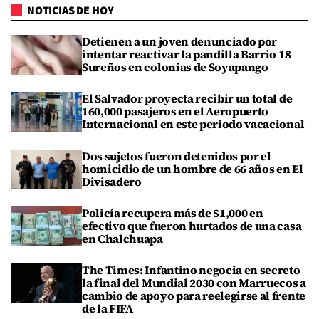
NOTICIAS DE HOY
Detienen a un joven denunciado por
intentar reactivar la pandilla Barrio 18
Sureños en colonias de Soyapango
El Salvador proyecta recibir un total de
160,000 pasajeros en el Aeropuerto
Internacional en este periodo vacacional
Dos sujetos fueron detenidos por el
homicidio de un hombre de 66 años en El
Divisadero
Policía recupera más de $1,000 en
efectivo que fueron hurtados de una casa
en Chalchuapa
The Times: Infantino negocia en secreto
la final del Mundial 2030 con Marruecos a
cambio de apoyo para reelegirse al frente
de la FIFA