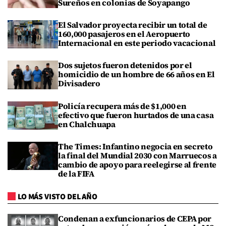
Sureños en colonias de Soyapango
El Salvador proyecta recibir un total de
160,000 pasajeros en el Aeropuerto
Internacional en este periodo vacacional
Dos sujetos fueron detenidos por el
homicidio de un hombre de 66 años en El
Divisadero
Policía recupera más de $1,000 en
efectivo que fueron hurtados de una casa
en Chalchuapa
The Times: Infantino negocia en secreto
la final del Mundial 2030 con Marruecos a
cambio de apoyo para reelegirse al frente
de la FIFA
LO MÁS VISTO DEL AÑO
Condenan a exfuncionarios de CEPA por