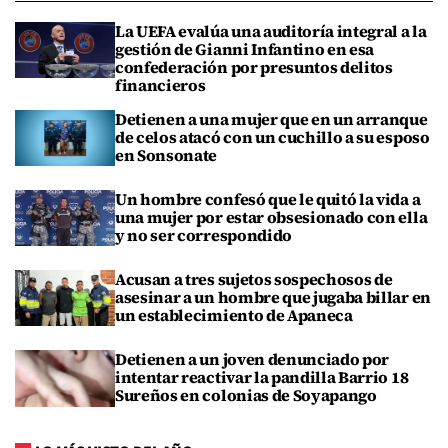
La UEFA evalúa una auditoría integral a la
gestión de Gianni Infantino en esa
confederación por presuntos delitos
financieros
Detienen a una mujer que en un arranque
de celos atacó con un cuchillo a su esposo
en Sonsonate
Un hombre confesó que le quitó la vida a
una mujer por estar obsesionado con ella
y no ser correspondido
Acusan a tres sujetos sospechosos de
asesinar a un hombre que jugaba billar en
un establecimiento de Apaneca
Detienen a un joven denunciado por
intentar reactivar la pandilla Barrio 18
Sureños en colonias de Soyapango