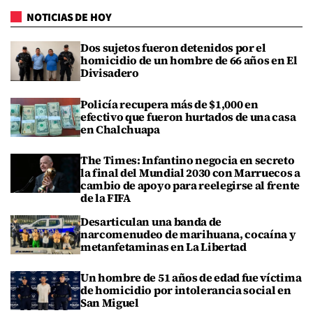
NOTICIAS DE HOY
Dos sujetos fueron detenidos por el
homicidio de un hombre de 66 años en El
Divisadero
Policía recupera más de $1,000 en
efectivo que fueron hurtados de una casa
en Chalchuapa
The Times: Infantino negocia en secreto
la final del Mundial 2030 con Marruecos a
cambio de apoyo para reelegirse al frente
de la FIFA
Desarticulan una banda de
narcomenudeo de marihuana, cocaína y
metanfetaminas en La Libertad
Un hombre de 51 años de edad fue víctima
de homicidio por intolerancia social en
San Miguel