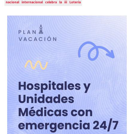
nacional
internacional
celebra
la
iii
Loteria