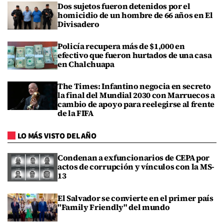
Dos sujetos fueron detenidos por el
homicidio de un hombre de 66 años en El
Divisadero
Policía recupera más de $1,000 en
efectivo que fueron hurtados de una casa
en Chalchuapa
The Times: Infantino negocia en secreto
la final del Mundial 2030 con Marruecos a
cambio de apoyo para reelegirse al frente
de la FIFA
LO MÁS VISTO DEL AÑO
Condenan a exfuncionarios de CEPA por
actos de corrupción y vínculos con la MS-
13
El Salvador se convierte en el primer país
"Family Friendly" del mundo