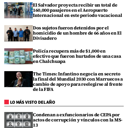
El Salvador proyecta recibir un total de
160,000 pasajeros en el Aeropuerto
Internacional en este periodo vacacional
Dos sujetos fueron detenidos por el
homicidio de un hombre de 66 años en El
Divisadero
Policía recupera más de $1,000 en
efectivo que fueron hurtados de una casa
en Chalchuapa
The Times: Infantino negocia en secreto
la final del Mundial 2030 con Marruecos a
cambio de apoyo para reelegirse al frente
de la FIFA
LO MÁS VISTO DEL AÑO
Condenan a exfuncionarios de CEPA por
actos de corrupción y vínculos con la MS-
13