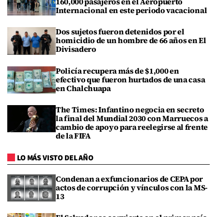
160,000 pasajeros en el Aeropuerto
Internacional en este periodo vacacional
Dos sujetos fueron detenidos por el
homicidio de un hombre de 66 años en El
Divisadero
Policía recupera más de $1,000 en
efectivo que fueron hurtados de una casa
en Chalchuapa
The Times: Infantino negocia en secreto
la final del Mundial 2030 con Marruecos a
cambio de apoyo para reelegirse al frente
de la FIFA
LO MÁS VISTO DEL AÑO
Condenan a exfuncionarios de CEPA por
actos de corrupción y vínculos con la MS-
13