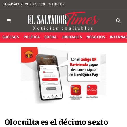
EL SALVADOR
MUNDIAL 2026
DETENCIÓN
SUCESOS
POLÍTICA
SOCIAL
JUDICIALES
NEGOCIOS
INTERNA
Olocuilta es el décimo sexto