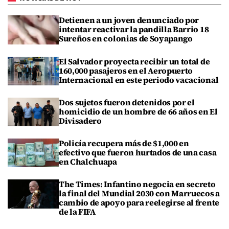
Detienen a un joven denunciado por
intentar reactivar la pandilla Barrio 18
Sureños en colonias de Soyapango
El Salvador proyecta recibir un total de
160,000 pasajeros en el Aeropuerto
Internacional en este periodo vacacional
Dos sujetos fueron detenidos por el
homicidio de un hombre de 66 años en El
Divisadero
Policía recupera más de $1,000 en
efectivo que fueron hurtados de una casa
en Chalchuapa
The Times: Infantino negocia en secreto
la final del Mundial 2030 con Marruecos a
cambio de apoyo para reelegirse al frente
de la FIFA