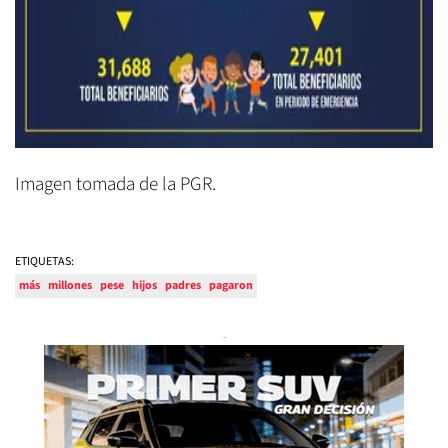
Imagen tomada de la PGR.
ETIQUETAS:
más
millones
pese
hijos
padres
pagaron