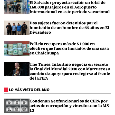
El Salvador proyecta recibir un total de
160,000 pasajeros en el Aeropuerto
Internacional en este periodo vacacional
Dos sujetos fueron detenidos por el
homicidio de un hombre de 66 años en El
Divisadero
Policía recupera más de $1,000 en
efectivo que fueron hurtados de una casa
en Chalchuapa
The Times: Infantino negocia en secreto
la final del Mundial 2030 con Marruecos a
cambio de apoyo para reelegirse al frente
de la FIFA
LO MÁS VISTO DEL AÑO
Condenan a exfuncionarios de CEPA por
actos de corrupción y vínculos con la MS-
13