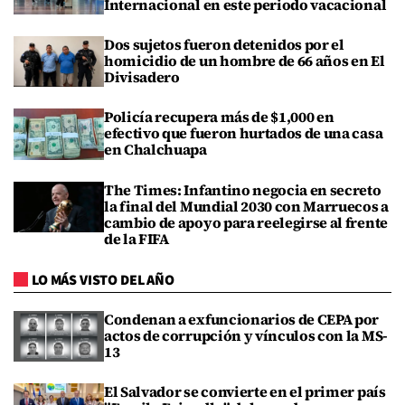
Internacional en este periodo vacacional
Dos sujetos fueron detenidos por el
homicidio de un hombre de 66 años en El
Divisadero
Policía recupera más de $1,000 en
efectivo que fueron hurtados de una casa
en Chalchuapa
The Times: Infantino negocia en secreto
la final del Mundial 2030 con Marruecos a
cambio de apoyo para reelegirse al frente
de la FIFA
LO MÁS VISTO DEL AÑO
Condenan a exfuncionarios de CEPA por
actos de corrupción y vínculos con la MS-
13
El Salvador se convierte en el primer país