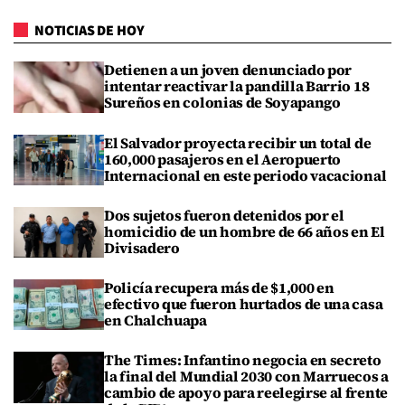
NOTICIAS DE HOY
Detienen a un joven denunciado por
intentar reactivar la pandilla Barrio 18
Sureños en colonias de Soyapango
El Salvador proyecta recibir un total de
160,000 pasajeros en el Aeropuerto
Internacional en este periodo vacacional
Dos sujetos fueron detenidos por el
homicidio de un hombre de 66 años en El
Divisadero
Policía recupera más de $1,000 en
efectivo que fueron hurtados de una casa
en Chalchuapa
The Times: Infantino negocia en secreto
la final del Mundial 2030 con Marruecos a
cambio de apoyo para reelegirse al frente