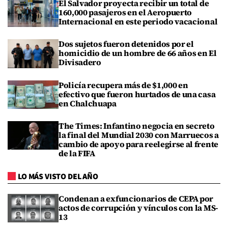
El Salvador proyecta recibir un total de
160,000 pasajeros en el Aeropuerto
Internacional en este periodo vacacional
Dos sujetos fueron detenidos por el
homicidio de un hombre de 66 años en El
Divisadero
Policía recupera más de $1,000 en
efectivo que fueron hurtados de una casa
en Chalchuapa
The Times: Infantino negocia en secreto
la final del Mundial 2030 con Marruecos a
cambio de apoyo para reelegirse al frente
de la FIFA
LO MÁS VISTO DEL AÑO
Condenan a exfuncionarios de CEPA por
actos de corrupción y vínculos con la MS-
13