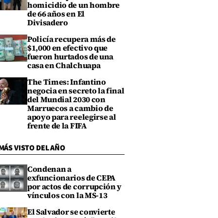
homicidio de un hombre
de 66 años en El
Divisadero
Policía recupera más de
$1,000 en efectivo que
fueron hurtados de una
casa en Chalchuapa
The Times: Infantino
negocia en secreto la final
del Mundial 2030 con
Marruecos a cambio de
apoyo para reelegirse al
frente de la FIFA
MÁS VISTO DEL AÑO
Condenan a
exfuncionarios de CEPA
por actos de corrupción y
vínculos con la MS-13
El Salvador se convierte