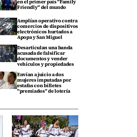
en el primer país "Family
Friendly" del mundo
Amplían operativo contra
comercios de dispositivos
electrónicos hurtados a
Apopa y San Miguel
Desarticulan una banda
acusada de falsificar
documentos y vender
vehículos y propiedades
Envían a juicio a dos
mujeres imputadas por
estafas con billetes
"premiados" de lotería