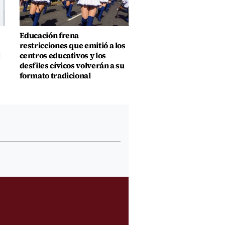
Educación frena
restricciones que emitió a los
l
centros educativos y los
desfiles cívicos volverán a su
formato tradicional