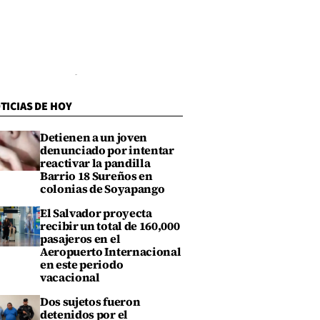
TICIAS DE HOY
Detienen a un joven
denunciado por intentar
reactivar la pandilla
Barrio 18 Sureños en
colonias de Soyapango
El Salvador proyecta
recibir un total de 160,000
pasajeros en el
Aeropuerto Internacional
en este periodo
vacacional
Dos sujetos fueron
detenidos por el