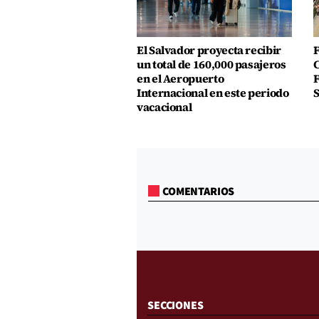
El Salvador proyecta recibir
F
un total de 160,000 pasajeros
C
en el Aeropuerto
F
Internacional en este periodo
S
vacacional
COMENTARIOS
SECCIONES