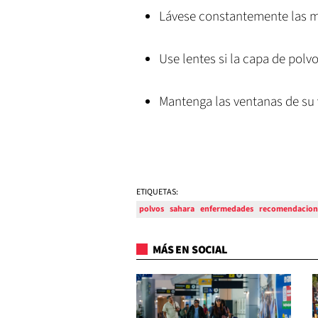
Lávese constantemente las 
Use lentes si la capa de polv
Mantenga las ventanas de su v
ETIQUETAS:
polvos
sahara
enfermedades
recomendacion
MÁS EN SOCIAL