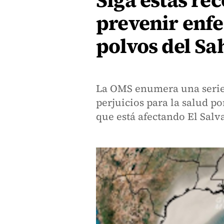
Siga estas r
prevenir enf
polvos del Sa
La OMS enumera una serie
perjuicios para la salud p
que está afectando El Salv