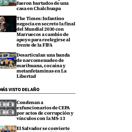
fueron hurtados de una
casa en Chalchuapa
The Times: Infantino
negocia en secreto la final
del Mundial 2030 con
Marruecos a cambio de
apoyo para reelegirse al
frente de la FIFA
Desarticulan una banda
de narcomenudeo de
marihuana, cocaína y
metanfetaminas en La
Libertad
MÁS VISTO DEL AÑO
Condenan a
exfuncionarios de CEPA
por actos de corrupción y
vínculos con la MS-13
El Salvador se convierte