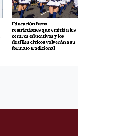
Educación frena
restricciones que emitió a los
l
centros educativos y los
desfiles cívicos volverán a su
formato tradicional