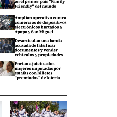
en el primer país "Family
Friendly" del mundo
Amplían operativo contra
comercios de dispositivos
electrónicos hurtados a
Apopa y San Miguel
Desarticulan una banda
acusada de falsificar
documentos y vender
vehículos y propiedades
Envían a juicio a dos
mujeres imputadas por
estafas con billetes
"premiados" de lotería