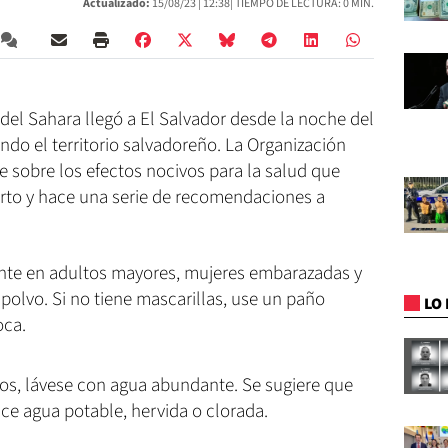
Actualizado:
15/08/23 |
12:38
| TIEMPO DE LECTURA: 0 MIN.
el Sahara llegó a El Salvador desde la noche del
ndo el territorio salvadoreño. La Organización
e sobre los efectos nocivos para la salud que
erto y hace una serie de recomendaciones a
ente en adultos mayores, mujeres embarazadas y
polvo. Si no tiene mascarillas, use un paño
LO 
oca.
jos, lávese con agua abundante. Se sugiere que
ice agua potable, hervida o clorada.