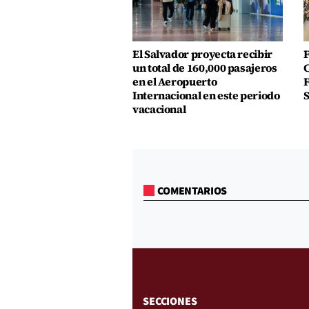
El Salvador proyecta recibir
F
un total de 160,000 pasajeros
C
en el Aeropuerto
F
Internacional en este periodo
S
vacacional
COMENTARIOS
SECCIONES