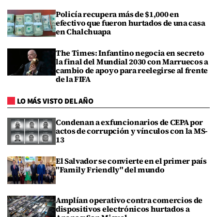
Policía recupera más de $1,000 en
efectivo que fueron hurtados de una casa
en Chalchuapa
The Times: Infantino negocia en secreto
la final del Mundial 2030 con Marruecos a
cambio de apoyo para reelegirse al frente
de la FIFA
LO MÁS VISTO DEL AÑO
Condenan a exfuncionarios de CEPA por
actos de corrupción y vínculos con la MS-
13
El Salvador se convierte en el primer país
"Family Friendly" del mundo
Amplían operativo contra comercios de
dispositivos electrónicos hurtados a