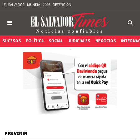
EL SALVADOR
MUNDIAL 2026
DETENCIÓN
SUCESOS
POLÍTICA
SOCIAL
JUDICIALES
NEGOCIOS
INTERNA
PREVENIR