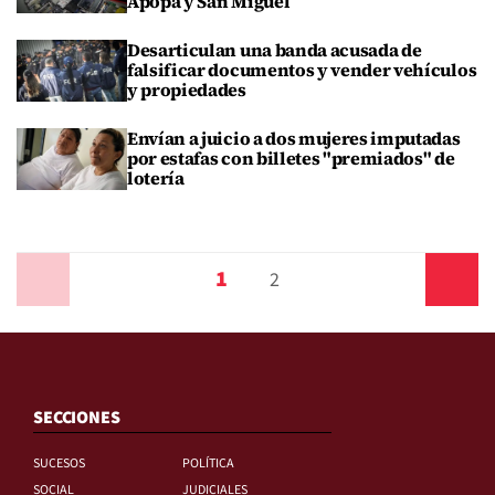
Apopa y San Miguel
Desarticulan una banda acusada de
falsificar documentos y vender vehículos
y propiedades
Envían a juicio a dos mujeres imputadas
por estafas con billetes "premiados" de
lotería
1
Anterior
2
Siguiente
SECCIONES
SUCESOS
POLÍTICA
SOCIAL
JUDICIALES