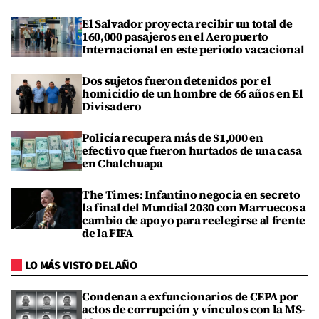
El Salvador proyecta recibir un total de
160,000 pasajeros en el Aeropuerto
Internacional en este periodo vacacional
Dos sujetos fueron detenidos por el
homicidio de un hombre de 66 años en El
Divisadero
Policía recupera más de $1,000 en
efectivo que fueron hurtados de una casa
en Chalchuapa
The Times: Infantino negocia en secreto
la final del Mundial 2030 con Marruecos a
cambio de apoyo para reelegirse al frente
de la FIFA
LO MÁS VISTO DEL AÑO
Condenan a exfuncionarios de CEPA por
actos de corrupción y vínculos con la MS-