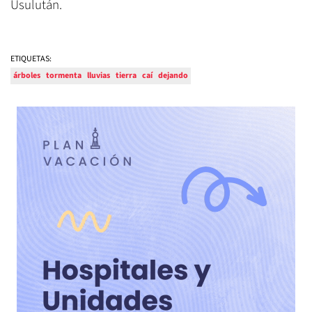
Usulután.
ETIQUETAS:
árboles
tormenta
lluvias
tierra
caí
dejando