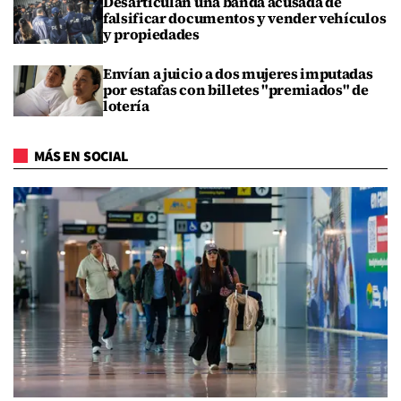
Desarticulan una banda acusada de
falsificar documentos y vender vehículos
y propiedades
Envían a juicio a dos mujeres imputadas
por estafas con billetes "premiados" de
lotería
MÁS EN SOCIAL