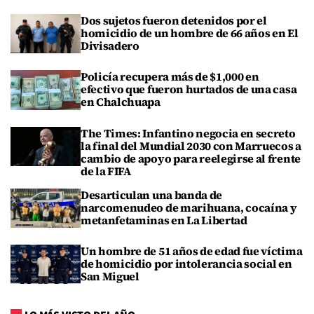
Dos sujetos fueron detenidos por el
homicidio de un hombre de 66 años en El
Divisadero
Policía recupera más de $1,000 en
efectivo que fueron hurtados de una casa
en Chalchuapa
The Times: Infantino negocia en secreto
la final del Mundial 2030 con Marruecos a
cambio de apoyo para reelegirse al frente
de la FIFA
Desarticulan una banda de
narcomenudeo de marihuana, cocaína y
metanfetaminas en La Libertad
Un hombre de 51 años de edad fue víctima
de homicidio por intolerancia social en
San Miguel