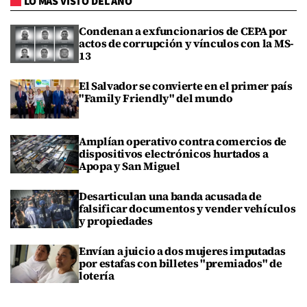
LO MÁS VISTO DEL AÑO
Condenan a exfuncionarios de CEPA por
actos de corrupción y vínculos con la MS-
13
El Salvador se convierte en el primer país
"Family Friendly" del mundo
Amplían operativo contra comercios de
dispositivos electrónicos hurtados a
Apopa y San Miguel
Desarticulan una banda acusada de
falsificar documentos y vender vehículos
y propiedades
Envían a juicio a dos mujeres imputadas
por estafas con billetes "premiados" de
lotería